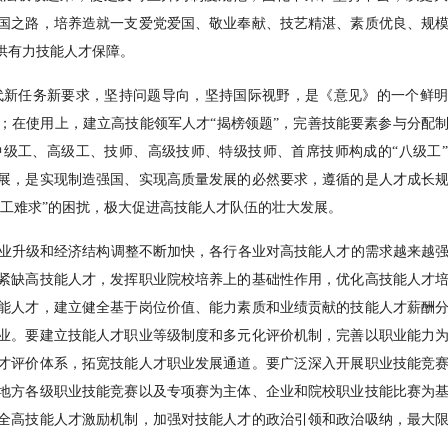
国之路，培养造就一支爱党爱国、敬业奉献、技艺精湛、素质优良、规
供有力技能人才保障。
任务新要求，坚持问题导向，坚持国际视野，是《意见》的一个鲜明
；在使用上，建立高技能领军人才“揭榜领题”，完善技能要素参与分配
级工、高级工、技师、高级技师、特级技师、首席技师构成的“八级工
展，是实现制造强国、实现高质量发展的必然要求，遵循的是人才成长
工难求”的困扰，极大促进高技能人才队伍的壮大发展。
升级和经济结构调整不断加快，各行各业对高技能人才的需求越来越强
紧缺高技能人才，发挥职业院校培养上的基础性作用，优化高技能人才
能人才，建立健全基于岗位价值、能力素质和业绩贡献的技能人才薪酬
业。要建立技能人才职业等级制度和多元化评价机制，完善以职业能力
才评价体系，拓宽技能人才职业发展通道。要广泛深入开展职业技能竞
地方各级职业技能竞赛以及专项赛为主体、企业和院校职业技能比赛为
全高技能人才激励机制，加强对技能人才的政治引领和政治吸纳，最大