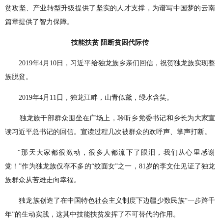
贫攻坚、产业转型升级提供了坚实的人才支撑，为谱写中国梦的云南
篇章提供了智力保障。
技能扶贫 阻断贫困代际传
2019年4月10日，习近平给独龙族乡亲们回信，祝贺独龙族实现整
族脱贫。
2019年4月11日，独龙江畔，山青似黛，绿水含笑。
独龙族干部群众围坐在广场上，聆听乡党委书记和乡长为大家宣
读习近平总书记的回信。宣读过程几次被群众的欢呼声、掌声打断。
“那天大家都很激动，很多人都流下了眼泪，我们从心里感谢
党！”作为独龙族仅存不多的“纹面女”之一，81岁的李文仕见证了独龙
族群众从苦难走向幸福。
独龙族创造了在中国特色社会主义制度下边疆少数民族“一步跨千
年”的生动实践，这其中技能扶贫发挥了不可替代的作用。