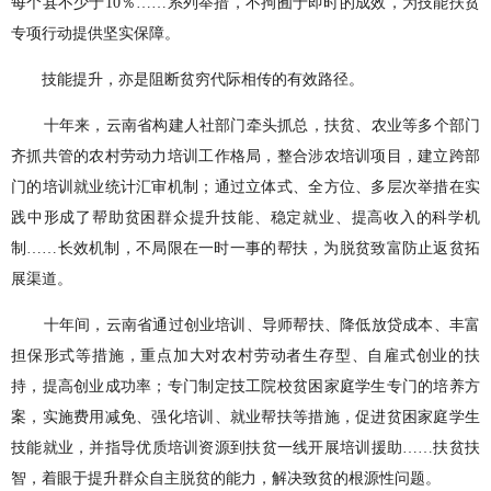
每个县不少于10％……系列举措，不拘囿于即时的成效，为技能扶贫
专项行动提供坚实保障。
技能提升，亦是阻断贫穷代际相传的有效路径。
十年来，云南省构建人社部门牵头抓总，扶贫、农业等多个部门
齐抓共管的农村劳动力培训工作格局，整合涉农培训项目，建立跨部
门的培训就业统计汇审机制；通过立体式、全方位、多层次举措在实
践中形成了帮助贫困群众提升技能、稳定就业、提高收入的科学机
制……长效机制，不局限在一时一事的帮扶，为脱贫致富防止返贫拓
展渠道。
十年间，云南省通过创业培训、导师帮扶、降低放贷成本、丰富
担保形式等措施，重点加大对农村劳动者生存型、自雇式创业的扶
持，提高创业成功率；专门制定技工院校贫困家庭学生专门的培养方
案，实施费用减免、强化培训、就业帮扶等措施，促进贫困家庭学生
技能就业，并指导优质培训资源到扶贫一线开展培训援助……扶贫扶
智，着眼于提升群众自主脱贫的能力，解决致贫的根源性问题。