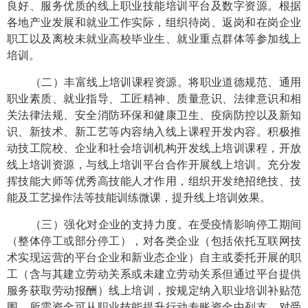
良好、服务优质的线上职业技能培训平台及数字资源。根据
各地产业发展和就业工作实际，组织待岗、返岗和在岗企业
职工以及离校未就业高校毕业生、就业重点群体等参加线上
培训。
（二）丰富线上培训课程资源。
将职业道德规范、通用
职业素质、就业指导、工匠精神、质量意识、法律意识和相
关法律法规、安全消防环保和健康卫生、疫病防控以及新知
识、新技术、新工艺等内容纳入线上课程开发内容。积极推
动技工院校、企业和社会培训机构开发线上培训课程，开放
线上培训资源，与线上培训平台合作开展线上培训。充分发
挥技能大师等优秀高技能人才作用，组织开发绝招绝技、技
能及工艺操作法等技能训练微课，提升线上培训效果。
（三）强化对企业的支持力度。
在受疫情影响停工期间
（整体停工或部分停工），对各类企业（包括依托互联网技
术实现运营的平台企业和新业态企业）自主或委托开展的职
工（含与其建立劳动关系或未建立劳动关系但通过平台提供
服务获取劳动报酬）线上培训，按规定纳入职业培训补贴范
围，所需资金可从职业技能提升行动专账资金中列支。对受